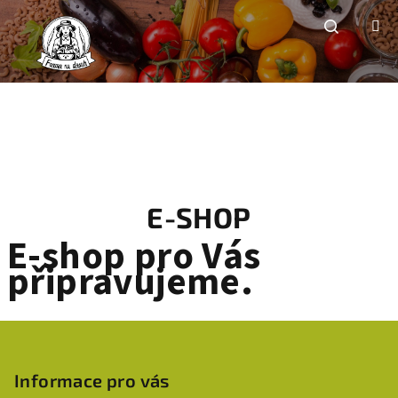
Přejít
na
obsah
Hledat
E-SHOP
E-shop pro Vás
připravujeme.
Z
á
p
Informace pro vás