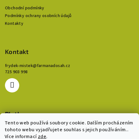
a
Obchodní podmínky
t
Podmínky ochrany osobních údajů
í
Kontakty
Kontakt
frydek-mistek
@
farmanadosah.cz
725 903 998
Platby
Tento web používá soubory cookie. Dalším procházením
Přijímáme platby kartou. Stravenkové karty a benefit karty
tohoto webu vyjadřujete souhlas s jejich používáním..
nejsou akceptovány.
Více informací
zde
.